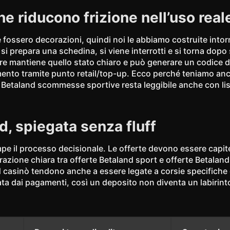
he riducono frizione nell’uso real
 fossero decorazioni, quindi noi le abbiamo costruite intor
i prepara una schedina, si viene interrotti e si torna dop
re mantiene quello stato chiaro e può generare un codice 
ento tramite punto retail/top-up. Ecco perché teniamo a
i. Betaland scommesse sportive resta leggibile anche con l
d, spiegata senza fluff
l processo decisionale. Le offerte devono essere capite in
razione chiara tra offerte Betaland sport e offerte Betala
 casinò tendono anche a essere legate a corsie specifiche di
ata dai pagamenti, così un deposito non diventa un labirint