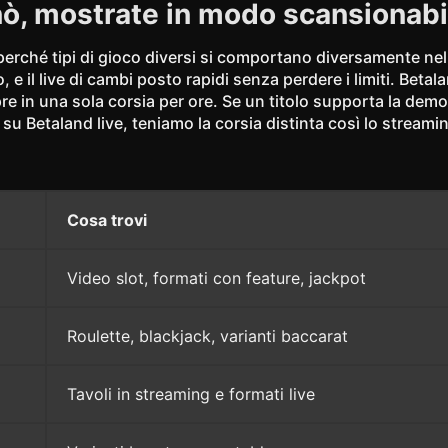
nò, mostrate in modo scansionabi
 perché tipi di gioco diversi si comportano diversamente nel
chio, e il live di cambi posto rapidi senza perdere i limiti. B
mpre in una sola corsia per ore. Se un titolo supporta la dem
u Betaland live, teniamo la corsia distinta così lo streaming
Cosa trovi
Video slot, formati con feature, jackpot
Roulette, blackjack, varianti baccarat
Tavoli in streaming e formati live