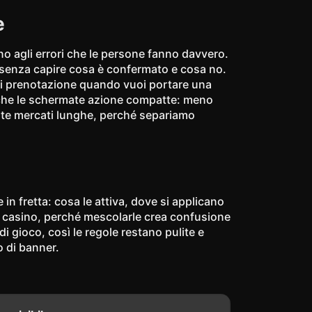
e
no agli errori che le persone fanno davvero.
o senza capire cosa è confermato e cosa no.
di prenotazione quando vuoi portare una
nche le schermate azione compatte: meno
iste mercati lunghe, perché separiamo
 fretta: cosa le attiva, dove si applicano
nd casino, perché mescolarle crea confusione
 gioco, così le regole restano pulite e
o di banner.