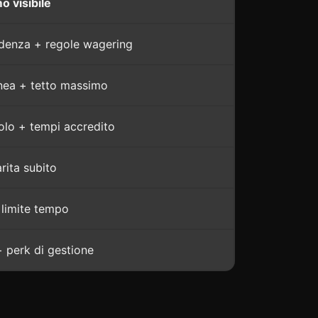
o visibile
adenza + regole wagering
nea + tetto massimo
olo + tempi accredito
arita subito
+ limite tempo
+ perk di gestione