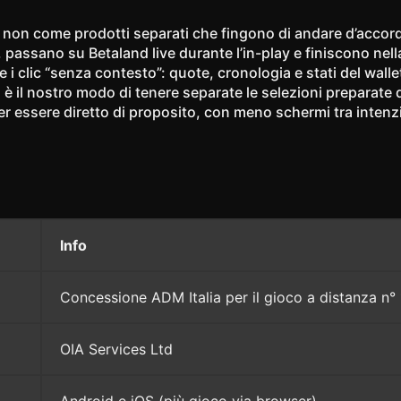
on come prodotti separati che fingono di andare d’accordo.
assano su Betaland live durante l’in-play e finiscono nella
 i clic “senza contesto”: quote, cronologia e stati del walle
è il nostro modo di tenere separate le selezioni preparate 
er essere diretto di proposito, con meno schermi tra inten
Info
Concessione ADM Italia per il gioco a distanza n°
OIA Services Ltd