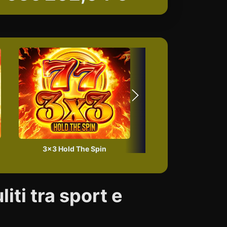
Fire Joker Slot
3x3 Hold The Spin
Zeus vs Hades - God
iti tra sport e