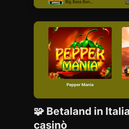
Big Bass Bonanza Slot
The Sword And The Grail Slot
Pepper Mania
🧩 Betaland in Itali
casinò